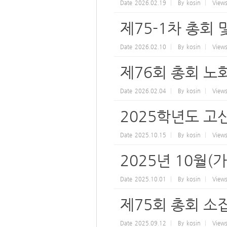
Date
2026.02.19
By
kosin
View
제75-1차 총회
Date
2026.02.10
By
kosin
View
제76회 총회 노
Date
2026.02.04
By
kosin
View
2025학년도 고
Date
2025.10.15
By
kosin
View
2025년 10월(
Date
2025.10.01
By
kosin
View
제75회 총회 소
Date
2025.09.12
By
kosin
View