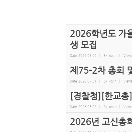
2026학년도 
생 모집
Date
2026.08.05
By
kosin
View
제75-2차 총회
Date
2026.07.01
By
kosin
View
[경찰청][한교총
Date
2026.05.08
By
kosin
View
2026년 고신총