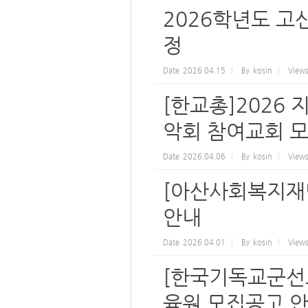
2026학년도 고
정
Date
2026.04.15
By
kosin
View
[한교총]2026
악회 참여교회 
Date
2026.04.06
By
kosin
View
[아산사회복지재단
안내
Date
2026.04.01
By
kosin
View
[한국기독교군선교
육원 모집공고 안