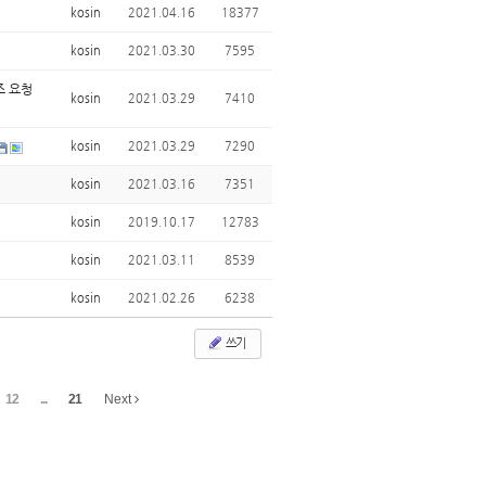
kosin
2021.04.16
18377
kosin
2021.03.30
7595
조 요청
kosin
2021.03.29
7410
kosin
2021.03.29
7290
kosin
2021.03.16
7351
kosin
2019.10.17
12783
kosin
2021.03.11
8539
kosin
2021.02.26
6238
쓰기
12
...
21
Next