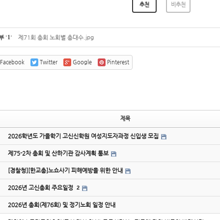
추천
비추천
부
'
1
'
제71회 총회 노회별 총대수.jpg
Facebook
Twitter
Google
Pinterest
제목
2026학년도 가을학기 고신신학원 여성지도자과정 신입생 모집
제75-2차 총회 및 산하기관 감사계획 통보
[경찰청][한교총]노쇼사기 피해예방을 위한 안내
2026년 고신총회 주요일정
2
2026년 총회(제76회) 및 정기노회 일정 안내