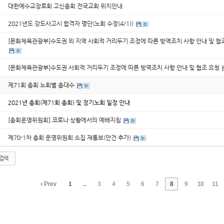
대한예수교장로회 고신총회 전국교회 위치안내
2021년도 강도사고시 합격자 명단(노회 수정(4/1))
[문화체육관광부]수도권 외 지역 사회적 거리두기 조정에 따른 방역조치 사항 안내 및 협
[문화체육관광부]수도권 사회적 거리두기 조정에 따른 방역조치 사항 안내 및 협조 요청
제71회 총회 노회별 총대수
2021년 총회(제71회 총회) 및 정기노회 일정 안내
[총회운영위원회] 코로나 상황에서의 예배지침
제70-1차 총회 운영위원회 소집 재통보(안건 추가)
검색
Prev
1
...
3
4
5
6
7
8
9
10
11