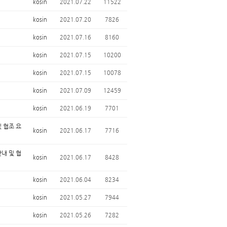
kosin
2021.07.22
11522
kosin
2021.07.20
7826
kosin
2021.07.16
8160
kosin
2021.07.15
10200
kosin
2021.07.15
10078
kosin
2021.07.09
12459
kosin
2021.06.19
7701
 협조 요
kosin
2021.06.17
7716
내 및 협
kosin
2021.06.17
8428
kosin
2021.06.04
8234
kosin
2021.05.27
7944
kosin
2021.05.26
7282