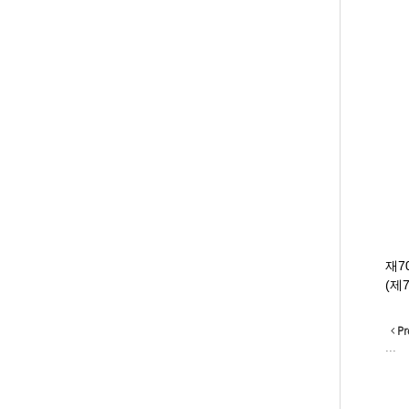
재7
(제
Pr
...