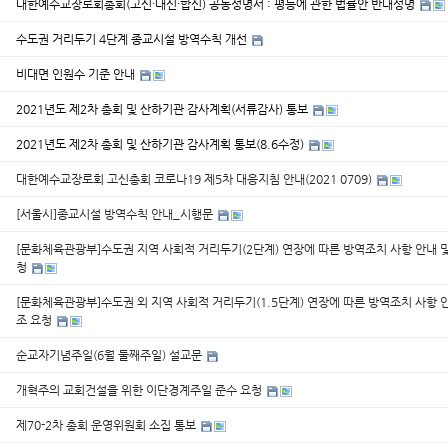
대한예수교장로회총회(고신·대신·합신) 공동성명서 : 평등에 관한 법률안 반대성명
수도권 거리두기 4단계 종교시설 방역수칙 개선
비대면 인원수 기준 안내
2021년도 제2차 총회 및 산하기관 감사계획(서류감사) 통보
2021년도 제2차 총회 및 산하기관 감사계획 통보(8.6수정)
대한예수교장로회 고신총회 코로나19 제5차 대응지침 안내(2021 0709)
[서울시]종교시설 방역수칙 안내_시행문
[문화체육관광부]수도권 지역 사회적 거리두기(2단계) 연장에 따른 방역조치 사항 안내 및
청
[문화체육관광부]수도권 외 지역 사회적 거리두기(1.5단계) 연장에 따른 방역조치 사항 안
조 요청
순교자기념주일(6월 둘째주일) 설교문
개혁주의 교회건설을 위한 이단경계주일 준수 요청
제70-2차 총회 운영위원회 소집 통보