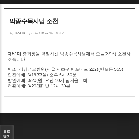
Sketchbook5, 스케치북5
박종수목사님 소천
kosin
Mar 16, 2017
by
posted
51
(3/16)
제
대
총회장을
역임하신
박종수목사님께서
오늘
소천하
Sketchbook5, 스케치북5
셨습니다.
:
(
222)(
555)
빈소
강남성모병원
서울
서초구
반포대로
반포동
: 3/19(
)
6시 30분
입관예배
주일
오후
: 3/20(
)
10
발인예배
월
오전
시
남서울교회
: 3/20(
)
12
30
하관예배
월
낮
시
분
목록
열기