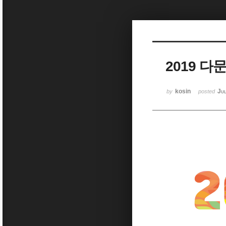
Sketchbook5, 스케치북5
2019 
Sketchbook5, 스케치북5
kosin
Ju
by
posted