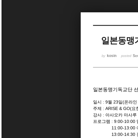
Sketchbook5, 스케치북5
일본동맹기
Sketchbook5, 스케치북5
kosin
Se
by
posted
일본동맹기독교단 선
일시 : 9월 23일(온라인
주제 : ARISE & GO(요
강사 : 아사오카 마사루
프로그램 : 9:00-10:
11:00-13:00 
13:00-14:30 